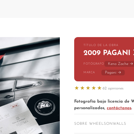
TÍTULO DE LA OBRA
2009 PAGANI
Keno Zache →
FOTÓGRAFO
Pagani →
MARCA
62 opiniones
Valoración: 4.9 sobre 5
Fotografía bajo licencia de
personalizados,
contáctanos
.
SOBRE WHEELSONWALLS