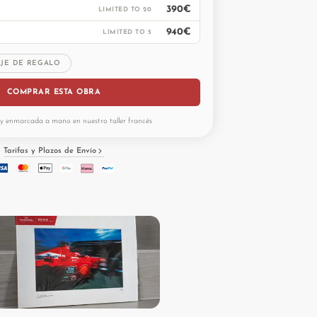
390€
LIMITED TO 20
940€
LIMITED TO 5
AJE DE REGALO
COMPRAR ESTA OBRA
y enmarcada a mano en nuestro taller francés
Tarifas y Plazos de Envío