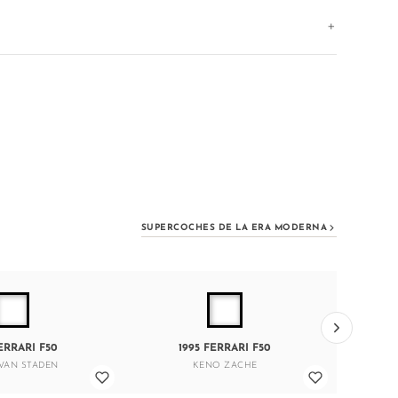
SUPERCOCHES DE LA ERA MODERNA
ERRARI F50
1995 FERRARI F50
1
VAN STADEN
KENO ZACHE