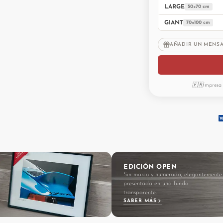
LARGE
50×70 cm
GIANT
70×100 cm
AÑADIR UN MENS
🇫🇷
Impresa 
EDICIÓN OPEN
Sin marco y numerada, elegantemente
presentada en una funda
transparente.
SABER MÁS