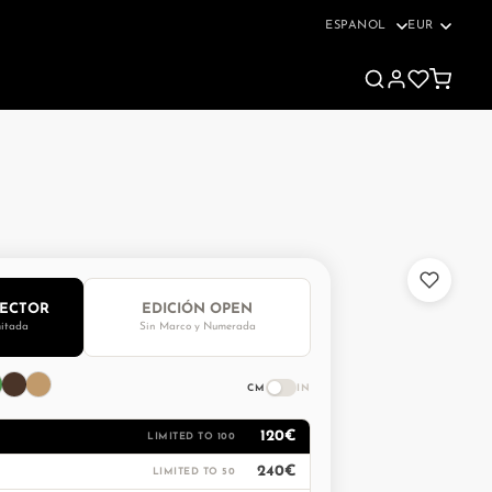
Choose
a
language
LECTOR
EDICIÓN OPEN
itada
Sin Marco y Numerada
CM
IN
120€
LIMITED TO 100
240€
LIMITED TO 50