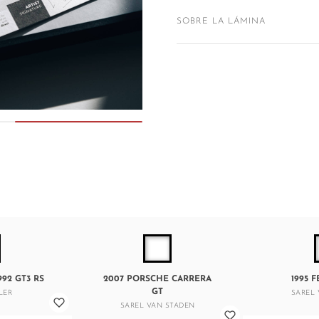
SOBRE LA LÁMINA
92 GT3 RS
2007 PORSCHE CARRERA
1995 F
GT
LER
SAREL 
SAREL VAN STADEN