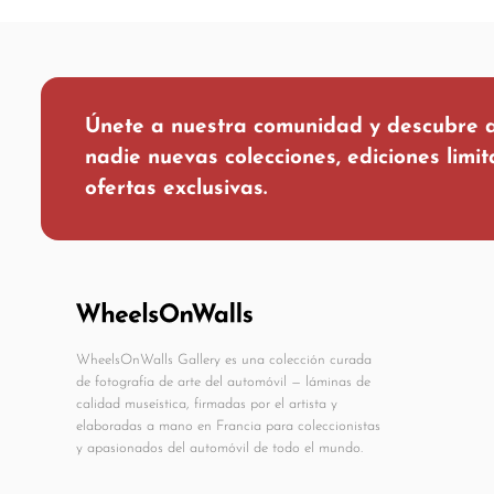
Únete a nuestra comunidad y descubre 
nadie nuevas colecciones, ediciones limi
ofertas exclusivas.
WheelsOnWalls Gallery es una colección curada
de fotografía de arte del automóvil — láminas de
calidad museística, firmadas por el artista y
elaboradas a mano en Francia para coleccionistas
y apasionados del automóvil de todo el mundo.