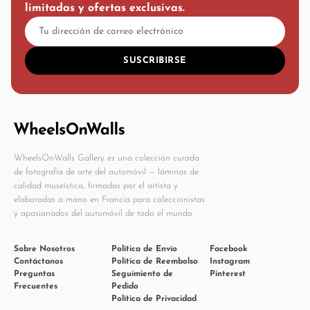
limitadas y ofertas exclusivas.
SUSCRIBIRSE
WheelsOnWalls Gallery es una colección curada
de fotografía de arte del automóvil — láminas de
calidad museística, firmadas por el artista y
elaboradas a mano en Francia para coleccionistas
y apasionados del automóvil de todo el mundo.
Sobre Nosotros
Política de Envío
Facebook
Contáctanos
Política de Reembolso
Instagram
Preguntas
Seguimiento de
Pinterest
Frecuentes
Pedido
Política de Privacidad