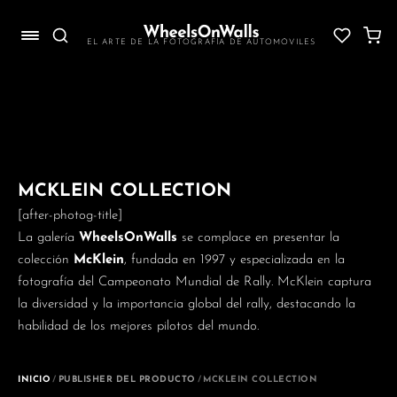
Saltar
al
EL ARTE DE LA FOTOGRAFÍA DE AUTOMÓVILES
contenido
MCKLEIN COLLECTION
[after-photog-title]
La galería
WheelsOnWalls
se complace en presentar la
colección
McKlein
, fundada en 1997 y especializada en la
fotografía del Campeonato Mundial de Rally. McKlein captura
la diversidad y la importancia global del rally, destacando la
habilidad de los mejores pilotos del mundo.
INICIO
/
PUBLISHER DEL PRODUCTO
/
MCKLEIN COLLECTION