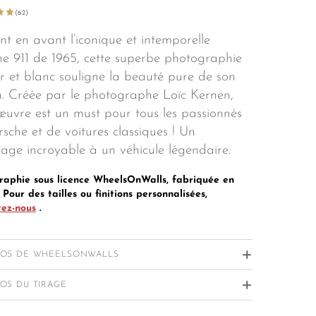
(62)
t en avant l’iconique et intemporelle
he 911 de 1965, cette superbe photographie
r et blanc souligne la beauté pure de son
n. Créée par le photographe Loïc Kernen,
œuvre est un must pour tous les passionnés
sche et de voitures classiques ! Un
ge incroyable à un véhicule légendaire.
raphie sous licence WheelsOnWalls, fabriquée en
 Pour des tailles ou finitions personnalisées,
tez-nous
.
POS DE WHEELSONWALLS
’une passion pour l’automobile et la
OS DU TIRAGE
graphie, WheelsOnWalls est devenue la
e œuvre est imprimée sur papier fine art
ence mondiale de l’image automobile en fine