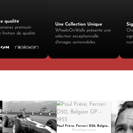
e qualité
Une Collection Unique
Si
tenaires premium
WheelsOnWalls présente une
Cha
 finition de qualité
sélection exceptionnelle
sig
d'images automobiles.
num
Paul Frère, Ferrari D50, Belgian GP – 1955
Dominique Leroy