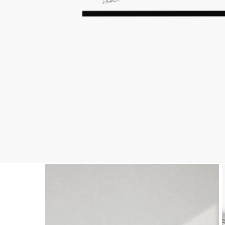
Hit enter to search or ESC to close