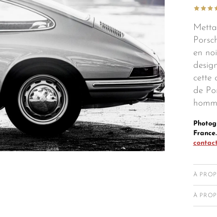
Mettan
Porsc
en noi
desig
cette 
de Por
homma
Photog
France.
contac
À PRO
Née d
À PROP
photo
Chaqu
référ