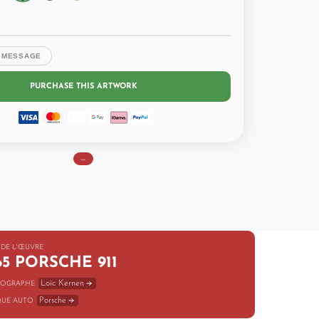
T MESSAGE
PURCHASE THIS ARTWORK
...
 DE L'ŒUVRE
65 PORSCHE 911
Loïc Kernen
OGRAPHE
Porsche
UE AUTO