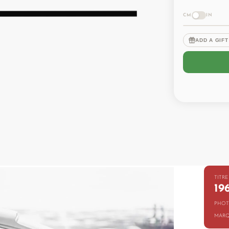
CM
IN
ADD A GIF
TITRE
19
PHOT
MARQ