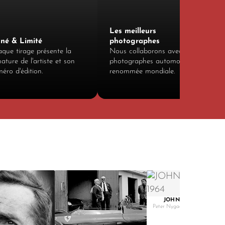
Les meilleurs
gné & Limité
photographes
que tirage présente la
Nous collaborons avec 12
nature de l'artiste et son
photographes automobiles de
éro d'édition.
renommée mondiale.
JOHN SURTEES, 1964
Peter Nygaard / Grand Prix Ph