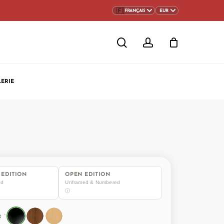
CLOSE
search
account
CART
LERIE
EDITION
OPEN EDITION
ed
Unframed & Numbered
ⓘ
*
R