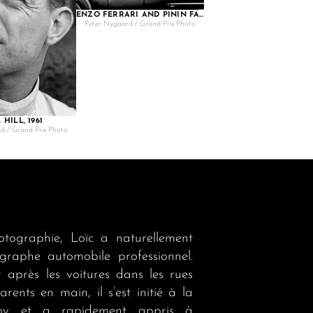
ENZO FERRARI AND PININ FARINA, MONZA – 1964
Peter Nygaard / Grand Prix Photo
 HILL, 1961
d / Grand Prix Photo
otographie, Loïc a naturellement
graphe automobile professionnel.
après les voitures dans les rues
arents en main, il s’est initié à la
by et a rapidement appris à