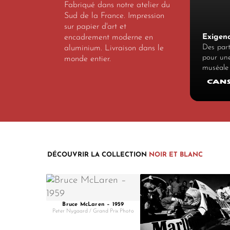
Fabriqué dans notre atelier du
Sud de la France. Impression
sur papier d'art et
encadrement moderne en
Exigenc
Des par
aluminium. Livraison dans le
pour une
monde entier.
muséale
DÉCOUVRIR LA COLLECTION
NOIR ET BLANC
Bruce McLaren – 1959
Peter Nygaard / Grand Prix Photo