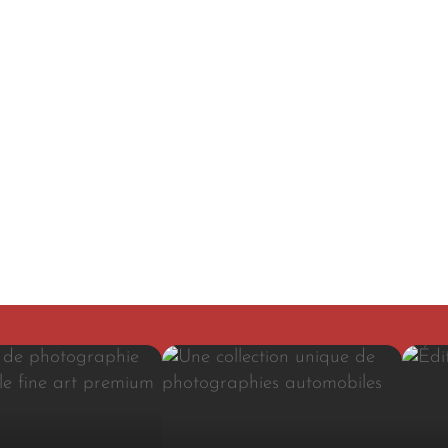
Canson
art.
satiné
Des ar
excep
iconiq
quali
exclus
signat
selon
Les é
studio
profil
Nous 
proté
collec
UV de 
que vo