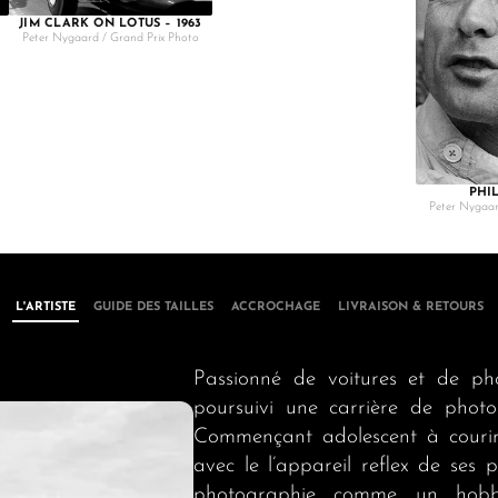
JIM CLARK ON LOTUS – 1963
Peter Nygaard / Grand Prix Photo
PHIL
Peter Nygaar
L'ARTISTE
GUIDE DES TAILLES
ACCROCHAGE
LIVRAISON & RETOURS
Passionné de voitures et de ph
poursuivi une carrière de photo
Commençant adolescent à courir 
avec le l’appareil reflex de ses p
photographie comme un hob