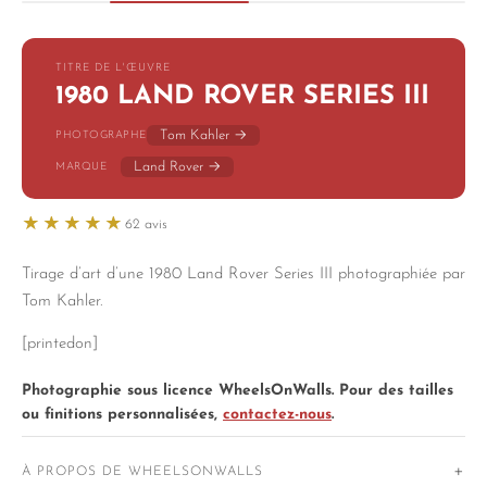
TITRE DE L'ŒUVRE
1980 LAND ROVER SERIES III
Tom Kahler →
PHOTOGRAPHE
Land Rover →
MARQUE
62 avis
Note : 4.9 sur 5
Tirage d’art d’une 1980 Land Rover Series III photographiée par
Tom Kahler.
[printedon]
Photographie sous licence WheelsOnWalls. Pour des tailles
ou finitions personnalisées,
contactez-nous
.
À PROPOS DE WHEELSONWALLS