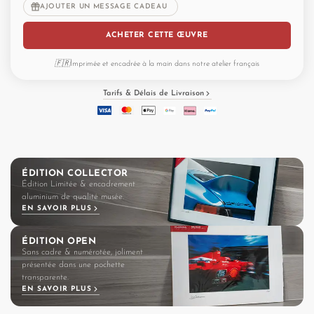
AJOUTER UN MESSAGE CADEAU
RS
ACHETER CETTE ŒUVRE
🇫🇷
Imprimée et encadrée à la main dans notre atelier français
Tarifs & Délais de Livraison
ÉDITION COLLECTOR
Édition Limitée & encadrement
aluminium de qualité musée.
EN SAVOIR PLUS
ÉDITION OPEN
Sans cadre & numérotée, joliment
présentée dans une pochette
transparente.
EN SAVOIR PLUS