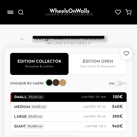
Aller
au
GALERIE D'ART AUTOMOBILE
contenu
TOUS LES TIRAGES
/
ICÔNES CLASSIQUES
1980 LAND ROVER SERIES III
IONS
ÉDITION COLLECTOR
ÉDITION OPEN
Encadrée & Limitée
Sans Cadre & Numérotée
*
CM
IN
COULEUR DU CADRE
nds
120€
SMALL
30×40 cm
LIMITED TO 100
240€
MEDIUM
40×50 cm
LIMITED TO 50
390€
LARGE
50×70 cm
LIMITED TO 20
940€
GIANT
70×100 cm
LIMITED TO 5