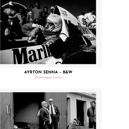
AYRTON SENNA – B&W
Dominique Leroy