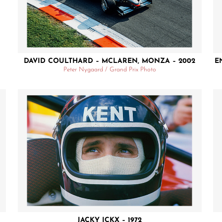
DAVID COULTHARD – MCLAREN, MONZA – 2002
E
Peter Nygaard / Grand Prix Photo
JACKY ICKX – 1972