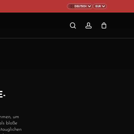
CLOSE
search
account
CART
-
ammen, um
als bloße
tauglichen