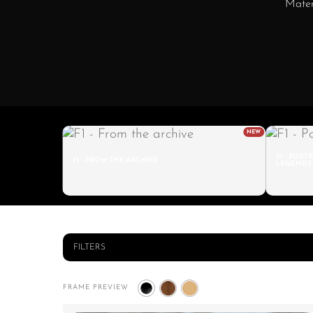
Materi
F1 - PORT
F1 - FROM THE ARCHIVE
LEGENDS
FILTERS
Hit enter to search or ESC to close
FRAME PREVIEW