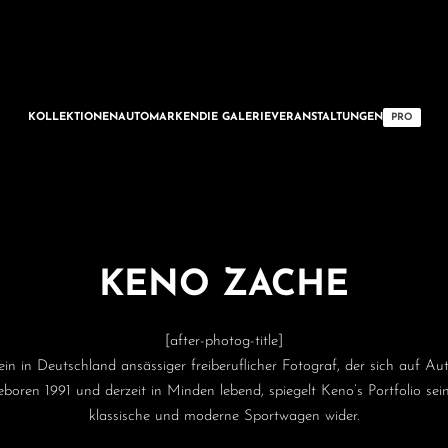
KOLLEKTIONEN
AUTOMARKEN
DIE GALERIE
VERANSTALTUNGEN
PRO
KENO ZACHE
[after-photog-title]
in in Deutschland ansässiger freiberuflicher Fotograf, der sich auf Au
 Geboren 1991 und derzeit in Minden lebend, spiegelt Keno’s Portfolio sei
klassische und moderne Sportwagen wider.