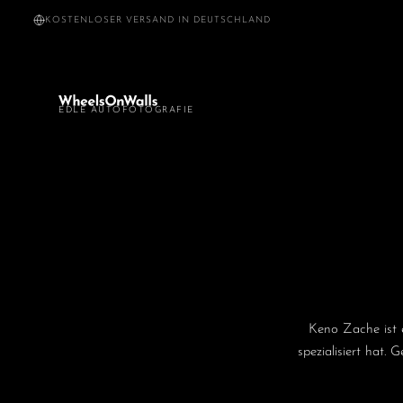
Zum
KOSTENLOSER VERSAND IN DEUTSCHLAND
Inhalt
springen
EDLE AUTOFOTOGRAFIE
Keno Zache ist e
spezialisiert hat.