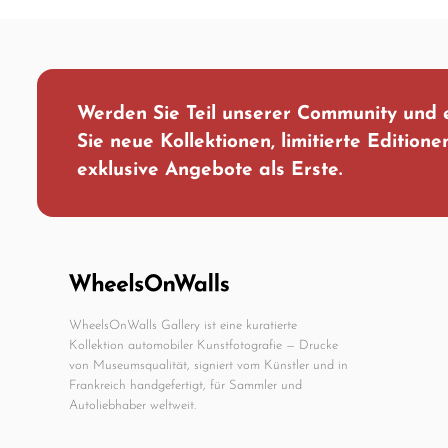
Werden Sie Teil unserer Community und
Sie neue Kollektionen, limitierte Edition
exklusive Angebote als Erste.
WheelsOnWalls Gallery ist eine kuratierte
Kollektion automobiler Kunstfotografie — Drucke
von Museumsqualität, signiert vom Künstler und in
Frankreich handgefertigt, für Sammler und
Autoliebhaber weltweit.