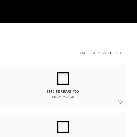
ANZEIGE VON
11
FOTOS
1995 FERRARI F50
KENO ZACHE